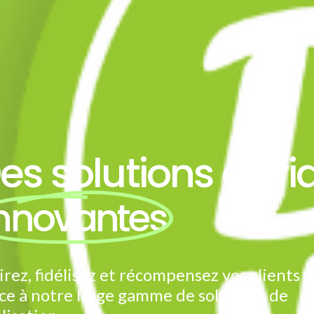
es solutions de fid
nnovantes
irez, fidélisez et récompensez vos clients
ce à notre large gamme de solutions de